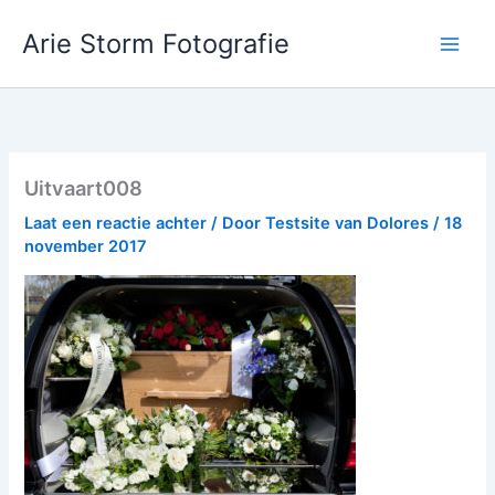
Ga
Arie Storm Fotografie
naar
de
inhoud
Uitvaart008
Laat een reactie achter
/ Door
Testsite van Dolores
/
18
november 2017