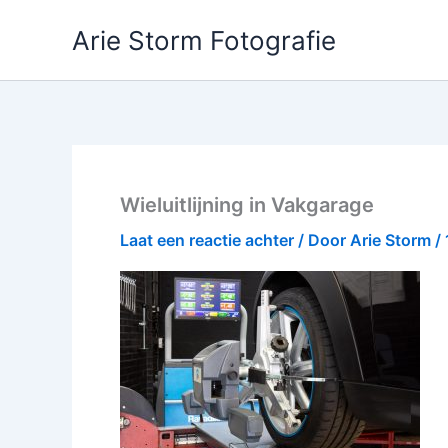
Ga
Arie Storm Fotografie
naar
de
inhoud
Wieluitlijning in Vakgarage
Laat een reactie achter
/ Door
Arie Storm
/