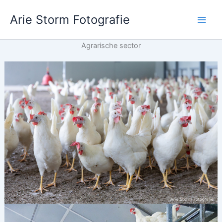
Ga
Arie Storm Fotografie
naar
de
inhoud
Agrarische sector