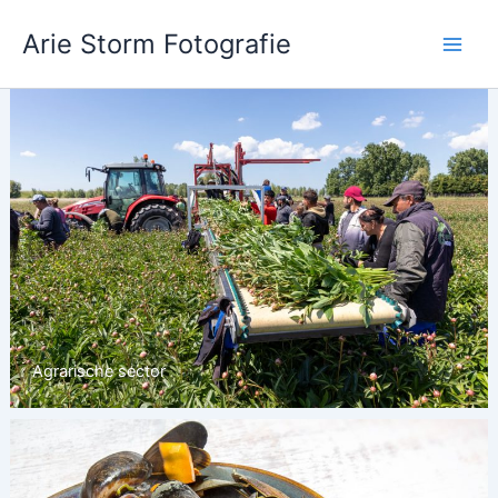
Ga
Arie Storm Fotografie
naar
de
inhoud
Agrarische sector