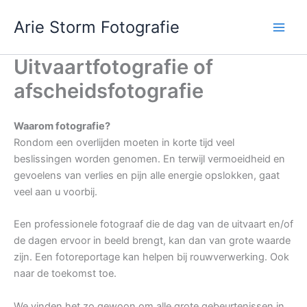
Ga
Arie Storm Fotografie
naar
de
inhoud
Uitvaartfotografie of
afscheidsfotografie
Waarom fotografie?
Rondom een overlijden moeten in korte tijd veel
beslissingen worden genomen. En terwijl vermoeidheid en
gevoelens van verlies en pijn alle energie opslokken, gaat
veel aan u voorbij.
Een professionele fotograaf die de dag van de uitvaart en/of
de dagen ervoor in beeld brengt, kan dan van grote waarde
zijn. Een fotoreportage kan helpen bij rouwverwerking. Ook
naar de toekomst toe.
We vinden het zo gewoon om alle grote gebeurtenissen in