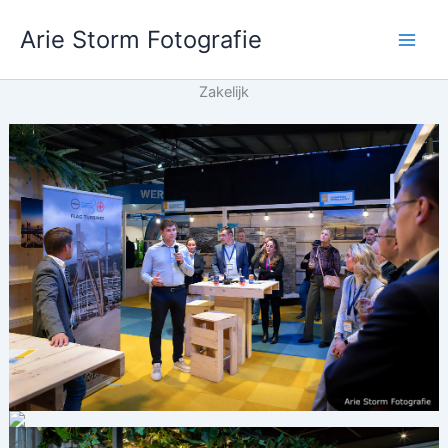
Ga
Arie Storm Fotografie
naar
de
inhoud
Zakelijk